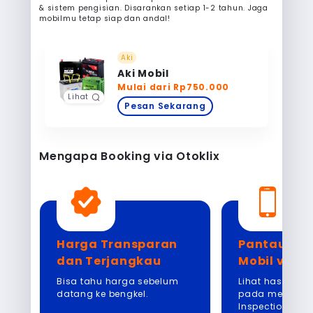
& sistem pengisian. Disarankan setiap 1-2 tahun. Jaga
mobilmu tetap siap dan andal!
Aki
Aki Mobil
Mulai dari Rp750.000
Lihat
Pesan Sekarang
Mengapa Booking via Otoklix
ng
Harga Transparan
Pantau Ke
dan Terjangkau
Mobil via A
Bisa tahu harga sebelum
Lihat hasil insp
datang ke bengkel.
pada menu Digi
n
Inspection Resu